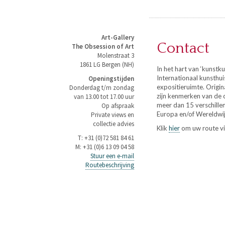
Art-Gallery
Contact
The Obsession of Art
Molenstraat 3
1861 LG Bergen (NH)
In het hart van ‘kunstk
Internationaal kunsthu
Openingstijden
expositieruimte. Origina
Donderdag t/m zondag
zijn kenmerken van de 
van 13.00 tot 17.00 uur
meer dan 15 verschille
Op afspraak
Europa en/of Wereldwij
Private views en
collectie advies
Klik
hier
om uw route vi
T: +31 (0)72 581 84 61
M: +31 (0)6 13 09 04 58
Stuur een e-mail
Routebeschrijving