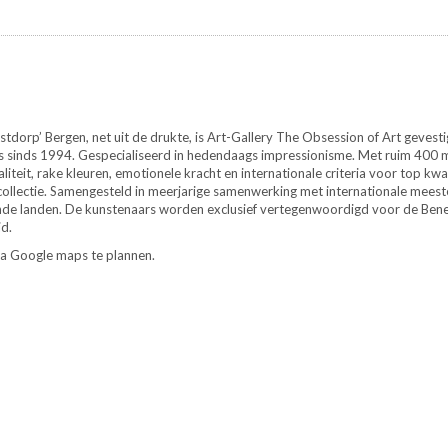
ustdorp’ Bergen, net uit de drukte, is Art-Gallery The Obsession of Art gevesti
is sinds 1994. Gespecialiseerd in hedendaags impressionisme. Met ruim 400 
liteit, rake kleuren, emotionele kracht en internationale criteria voor top kwal
collectie. Samengesteld in meerjarige samenwerking met internationale meeste
nde landen. De kunstenaars worden exclusief vertegenwoordigd voor de Bene
d.
a Google maps te plannen.